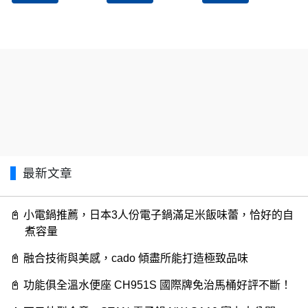
最新文章
📓️️ 小電鍋推薦，日本3人份電子鍋滿足米飯味蕾，恰好的自
煮容量
📓️️ 融合技術與美感，cado 傾盡所能打造極致品味
📓️️ 功能俱全溫水便座 CH951S 國際牌免治馬桶好評不斷！