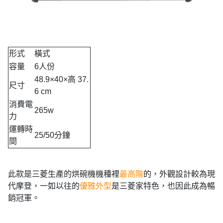
形式
橫式
容量
6人份
48.9×40×高 37.
尺寸
6 cm
消費電
265w
力
運轉時
25/50分鐘
間
此款是三菱生產的烘碗機機種裡
最高階
的，外觀設計較為現
代摩登，一如以往的
優雅外型
是三菱家特色，也因此成為暢
銷冠軍。