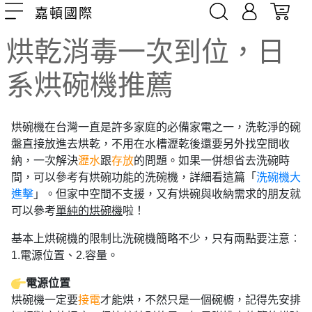
嘉頓國際
烘乾消毒一次到位，日
系烘碗機推薦
烘碗機在台灣一直是許多家庭的必備家電之一，洗乾淨的碗
盤直接放進去烘乾，不用在水槽瀝乾後還要另外找空間收
納，一次解決
瀝水
跟
存放
的問題。如果一併想省去洗碗時
間，可以參考有烘碗功能的洗碗機，詳細看這篇「
洗碗機大
進擊
」。但家中空間不支援，又有烘碗與收納需求的朋友就
可以參考
單純的烘碗機
啦！
基本上烘碗機的限制比洗碗機簡略不少，只有兩點要注意︰
1.電源位置、2.容量。
電源位置
烘碗機一定要
接電
才能烘，不然只是一個碗櫥，記得先安排