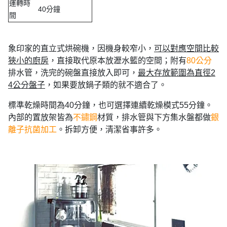
運轉時
40分鐘
間
象印家的直立式烘碗機，因機身較窄小，
可以對應空間比較
狹小的廚房
，直接取代原本放瀝水籃的空間；附有
80公分
排水管，洗完的碗盤直接放入即可，
最大存放範圍為直徑2
4公分盤子
，如果要放鍋子類的就不適合了。
標準乾燥時間為40分鐘，也可選擇連續乾燥模式55分鐘。
內部的置放架皆為
不鏽鋼
材質，排水管與下方集水盤都做
銀
離子抗菌加工
。拆卸方便，清潔省事許多。