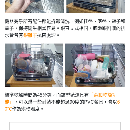
機器幾乎所有配件都能拆卸清洗，例如托盤、底盤、籃子和
蓋子，保持衛生相當容易。跟直立式相同，底盤跟附贈的排
水管皆有
銀離子
抗菌處理。
標準乾燥時間為45分鐘，而該型號還具有
「柔和乾燥功
能」
，可以烘一些耐熱不能超過90度的PVC餐具，會以
6
0℃
作為烘乾溫度。