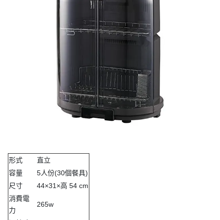
形式
直立
容量
5人份(30個餐具)
尺寸
44×31×高 54 cm
消費電
265w
力