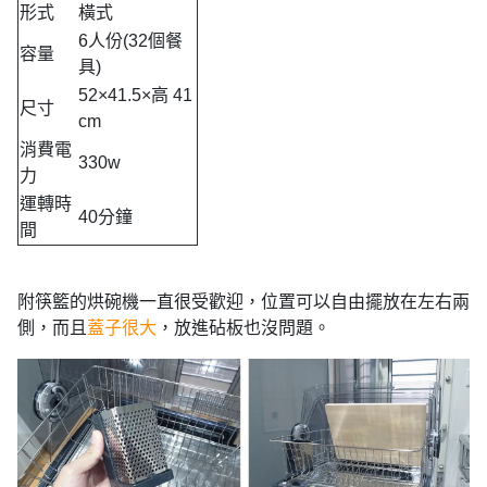
形式
橫式
6人份(32個餐
容量
具)
52×41.5×高 41
尺寸
cm
消費電
330w
力
運轉時
40分鐘
間
附筷籃的烘碗機一直很受歡迎，位置可以自由擺放在左右兩
側，而且
蓋子很大
，放進砧板也沒問題。