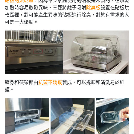
砧板的烘乾區
︰因為不少家庭使用的砧板是木製的，在烘乾
加熱時容易散發異味，三菱將離子吸附
除臭板
設置在砧板烘
乾區裡，對可能產生異味的砧板進行除臭，對於有需求的人
可是一大優點。
籃身和筷架都由
抗菌不銹鋼
製成，可以拆卸和清洗易於維
護。