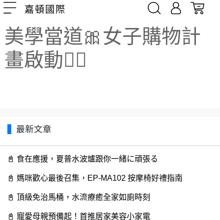
嘉頓國際
美學當道🎀女子購物計
畫啟動🧖‍♀️
最新文章
📓️️ 食在應援，夏普水波爐跟你一緒に頑張る
📓️️ 媽咪歡心最後召集，EP-MA102 按摩椅好禮指南
📓️️ 頂級免治馬桶，水流療癒全家如廁時刻
📓️️ 寵愛母親預備起！首推居家美容小家電