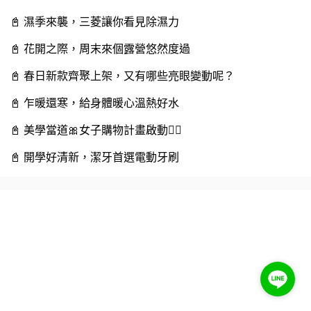
📓️️ 濕季來襲，三菱讓你看見除濕力
📓️️ 花開之際，周末來個露營悠然度過
📓️️ 春日新款齊聚上架，又有哪些亮眼變動呢？
📓️️ 乍暖還寒，給身體暖心溫熱好水
📓️️ 美學當道🎀女子購物計畫啟動🧖‍♀️
📓️️ 開學好清新，潔牙首選電動牙刷