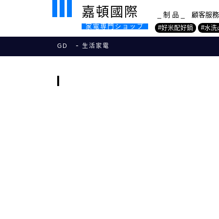
嘉頓國際
_ 制 品 _
顧客服務
家電専門ショップ
#好米配好鍋
#水
GD
生活家電