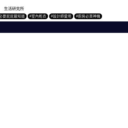
生活研究所
洗必要屁屁最知道
#室內乾衣
#設計師愛用
#廚房必買神機