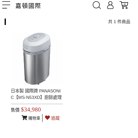
嘉頓國際
共 1 件商品
日本製 國際牌 PANASONI
C【MS-N53XD】廚餘處理
機 溫風乾燥 除菌 有機肥料
$34,980
售價
廚餘桶 MS-N53後繼 2020
年式
追蹤
購物車